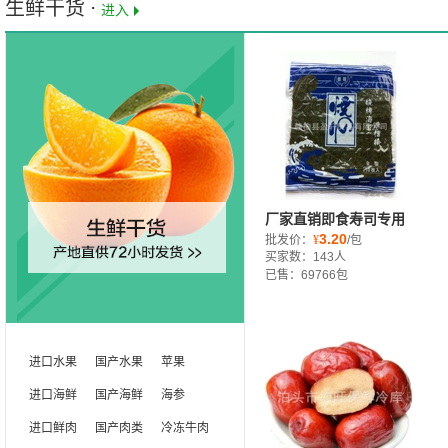
生鲜干货 ⋅
进入
厂家直销即食寿司专用
3.20
海苔10张 信榆海产品 干
批发价：
¥
/包
买家数：143人
紫菜烧烤海苔混批
已售：69766包
s
进口水果
国产水果
苹果
进口海鲜
国产海鲜
海参
进口鲜肉
国产肉类
冷冻牛肉