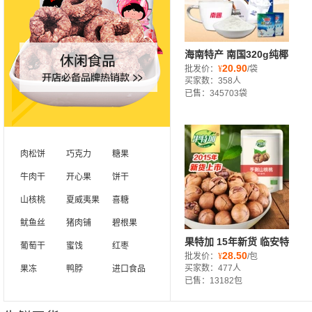
海南特产 南国320g纯椰
20.90
子粉 椰浆粉
批发价：
¥
/袋
买家数：358人
已售：345703袋
s
肉松饼
巧克力
糖果
牛肉干
开心果
饼干
山核桃
夏威夷果
喜糖
鱿鱼丝
猪肉铺
碧根果
果特加 15年新货 临安特
葡萄干
蜜饯
红枣
28.50
产手剥大籽山核桃 奶油
批发价：
¥
/包
买家数：477人
果冻
鸭脖
进口食品
小核桃 袋装250g
已售：13182包