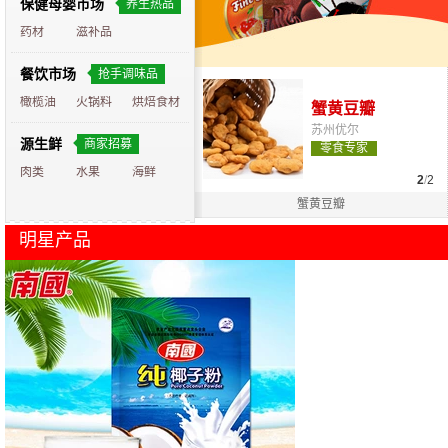
保健母婴市场
养生热品
药材
滋补品
餐饮市场
抢手调味品
橄榄油
火锅料
烘焙食材
燕麦巧克力
蟹黄豆瓣
苏州优尔
苏州优尔
源生鲜
商家招募
零食专家
零食专家
肉类
水果
海鲜
2
/
2
蟹黄豆瓣
明星产品