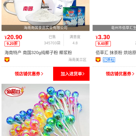
海南南国食品实业有限公司
亳州市佰草汇
20.90
3.30
¥
已售
满意度
¥
345703袋
4.8
9.20折
9.40折
海南特产 南国320g纯椰子粉 椰浆粉
佰草汇 抹茶粉 烘焙
料 80g/袋 批发
海南美兰区
领店铺优惠券
加入进货单
领店铺优惠券