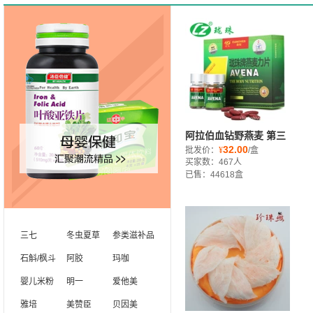
阿拉伯血钻野燕麦 第三
32.00
代官网正品玛咖精片 珑
批发价：
¥
/盒
买家数：467人
珠牌野燕麦健力片
已售：44618盒
s
三七
冬虫夏草
参类滋补品
石斛/枫斗
阿胶
玛咖
婴儿米粉
明一
爱他美
雅培
美赞臣
贝因美