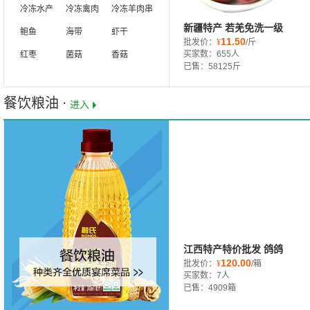
冷冻水产
冷冻禽肉
冷冻羊肉串
新疆特产 若羌免洗一级
鲍鱼
海带
虾干
11.50
红枣 散装灰枣质优价实
批发价：
¥
/斤
买家数：655人
红枣
菌菇
香菇
厂家保障供应不断货
已售：58125斤
餐饮粮油 ⋅
进入
江西特产特价批发 鸽鸽
120.00
豆角干 散装豆制品面筋
批发价：
¥
/箱
买家数：7人
亲嘴麻辣素食辣条
已售：4909箱