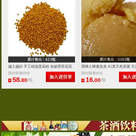
累计售出：613瓶
累计售出：5163瓶
越土越好 手工精选莲花粉 未破壁荷花花
黑蜂土蜂蜜批发 41度天然原蜜 
粉 祛痘美颜荷花粉 女性好
限时限量特价
秦岭高山野生蜂蜜 结晶蜜
限时限量特价
58
16
.80
.00
/瓶
/瓶
¥
¥