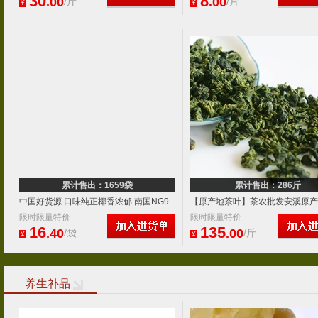
30
8
.00
.00
/斤
/片
¥
¥
累计售出：1659袋
累计售出：286斤
中国好货源 口味纯正椰香浓郁 南国NG9
【原产地茶叶】茶农批发安溪原产
速溶椰子粉340g 支持批发
限时限量特价
特级铁观音 春茶上市
限时限量特价
16
135
.40
.00
/袋
/斤
¥
¥
养生补品