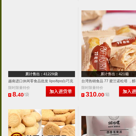
累计售出：41229袋
累计售出：421箱
越南进口休闲零食品批发 lipo/tipo白巧克
台湾热销食品 77 蜜兰诺松塔 ，
力奶油面包干饼干 300g
限时限量特价
层，枫糖葡萄千层一箱12斤
限时限量特价
8
310
.40
.00
/袋
/箱
¥
¥