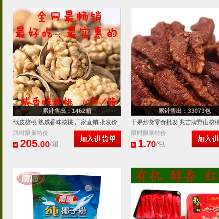
累计售出：1462箱
累计售出：33073包
纸皮核桃 熟咸香味核桃 厂家直销 批发价
干果炒货零食批发 兆吉牌野山核桃
10斤/箱
限时限量特价
40包包邮 20g左右每包
限时限量特价
205
1
.00
.70
/箱
/包
¥
¥