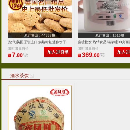
累计售出：44338袋
累计售出：1616箱
[总代]英国原装进口 烘焙时刻迷你饼干
喜糖批发 热销食品 猫哆哩90克
75g 6种口味
限时限量特价
派 绿色食品 云南特产食品
限时限量特价
7
369
.80
.60
/袋
/箱
¥
¥
酒水茶饮