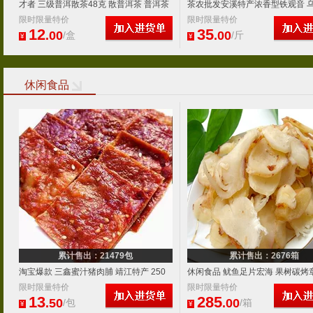
才者 三级普洱散茶48克 散普洱茶 普洱茶
茶农批发安溪特产浓香型铁观音 
散茶批发 散装普洱茶特产
限时限量特价
山口感细滑香高BN48
限时限量特价
12
35
.00
.00
/盒
/斤
¥
¥
休闲食品
累计售出：21479包
累计售出：2676箱
淘宝爆款 三鑫蜜汁猪肉脯 靖江特产 250
休闲食品 鱿鱼足片宏海 果树碳烤
克一代(5味可选)
限时限量特价
水产海鲜零食
限时限量特价
13
285
.50
.00
/包
/箱
¥
¥