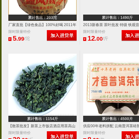
累计售出：203沱
累计售出：1490斤
厂家直批【绿色食品】100%好喝 2011年
2013新春茶 茶叶批发 特级 铁观
普洱熟茶（口感好）5个包邮
限时限量特价
酒店餐馆热销500g 2包
限时限量特价
5
12
.99
.00
/沱
/斤
¥
¥
累计售出：1154斤
累计售出：4500片
【散茶批发】新茶上市饭店酒店用茶高山
供应00年老料拼配 云南普洱茶砖
安溪铁观音500g
限时限量特价
7581茶砖熟砖 云南特产
限时限量特价