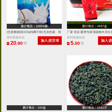
累计售出：10854袋
累计售出：4997盒
[无蔗糖]南国320g纯椰子粉(无加色素、防
厂家 供应 暖胃专家顶级桐木关红
腐剂)纯正好品质
限时限量特价
山茶叶 高级正山小种
限时限量特价
20
5
.90
.00
/袋
/盒
¥
¥
累计售出：100盒
累计售出：1442斤