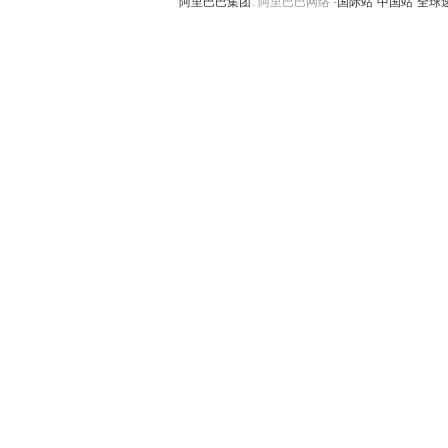
阿里巴巴集团
:
阿里巴巴网络 -
国际站
中国站
全球