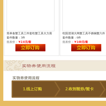
简单食蟹工具三件套吃蟹工具大力剪
吃阳澄湖大闸蟹工具不锈钢蟹六件
套件数量：3件
套件数量：6件
批发价：
￥2.6元/套
批发价：
￥148元/套