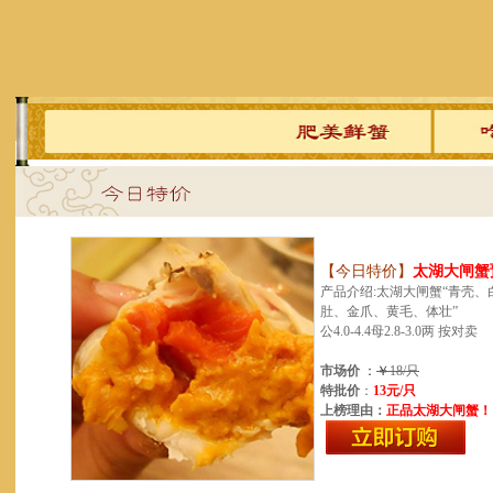
【今日特价】
太湖大闸蟹
产品介绍:太湖大闸蟹“青壳、
肚、金爪、黄毛、体壮”
公4.0-4.4母2.8-3.0两 按对卖
市场价
：
￥
18
/只
特批价
：
13元/只
上榜理由：
正品太湖大闸蟹！