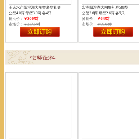
王氏水产阳澄湖大闸蟹豪华礼券
宏湖阳澄湖大闸蟹礼券588型
公蟹4.0两 母蟹3.0两 各4只
公蟹3.6两 母蟹2.6两 各5只
抢批价：
￥209/对
抢批价：
￥64/对
市场价：
￥
217.5/对
市场价：
￥
99.6/对