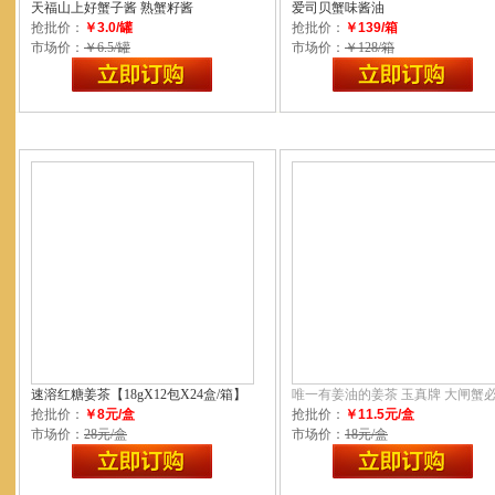
天福山上好蟹子酱 熟蟹籽酱
爱司贝蟹味酱油
抢批价：
￥3.0/罐
抢批价：
￥139/箱
市场价：
￥
6.5/罐
市场价：
￥128/箱
速溶红糖姜茶【18gX12包X24盒/箱】
唯一有姜油的姜茶 玉真牌 大闸蟹
抢批价：
￥8
元/盒
抢批价：
￥11.5
元/盒
市场价：
28元/盒
市场价：
18元/盒