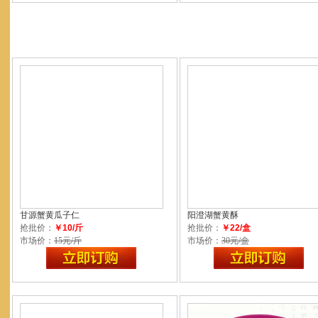
甘源蟹黄瓜子仁
阳澄湖蟹黄酥
抢批价：
￥10
/斤
抢批价：
￥22
/盒
市场价：
15元/斤
市场价：
30元/盒